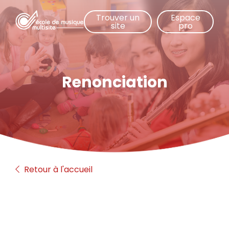
Aller
Trouver un
Espace
au
site
pro
contenu
principal
Renonciation
Retour à l'accueil