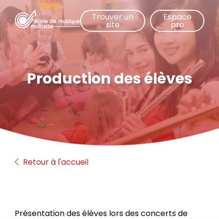
Aller
Trouver un
Espace
au
site
pro
contenu
principal
Production des élèves
Retour à l'accueil
Présentation des élèves lors des concerts de