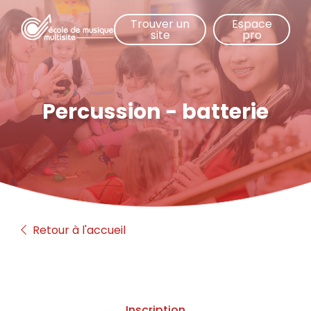
Aller
Trouver un
Espace
au
site
pro
contenu
principal
Percussion - batterie
Retour à l'accueil
Inscription